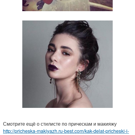
Смотрите ещё о стилисте по прическам и макияжу
http://pricheska-makiyazh.ru-best.com/kak-delat-pricheski-i-