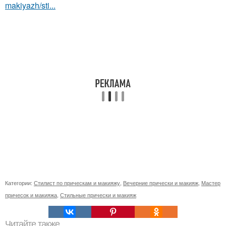
makiyazh/sti...
Категории:
Стилист по прическам и макияжу
,
Вечерние прически и макияж
,
Мастер
причесок и макияжа
,
Стильные прически и макияж
Читайте также