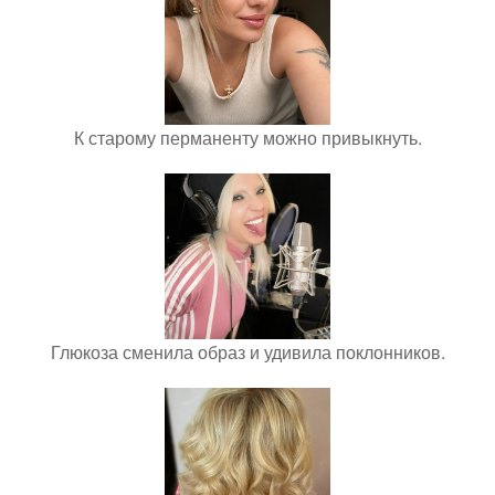
К старому перманенту можно привыкнуть.
Глюкоза сменила образ и удивила поклонников.