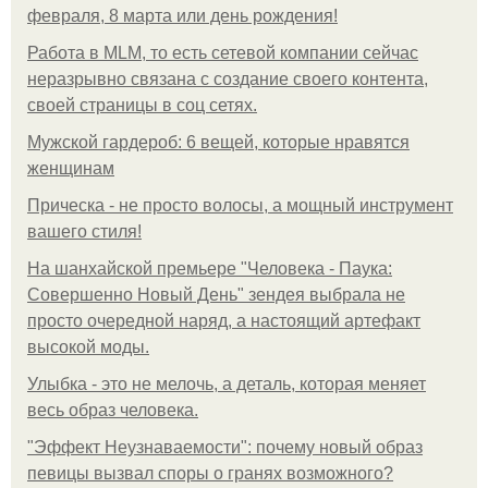
февраля, 8 марта или день рождения!
Работа в MLM, то есть сетевой компании сейчас
неразрывно связана с создание своего контента,
своей страницы в соц сетях.
Мужской гардероб: 6 вещей, которые нравятся
женщинам
Прическа - не просто волосы, а мощный инструмент
вашего стиля!
На шанхайской премьере "Человека - Паука:
Совершенно Новый День" зендея выбрала не
просто очередной наряд, а настоящий артефакт
высокой моды.
Улыбка - это не мелочь, а деталь, которая меняет
весь образ человека.
"Эффект Неузнаваемости": почему новый образ
певицы вызвал споры о гранях возможного?