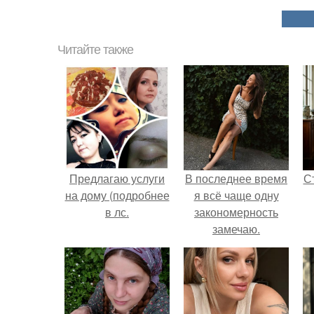
Читайте также
Предлагаю услуги
В последнее время
С
на дому (подробнее
я всё чаще одну
в лс.
закономерность
замечаю.
э