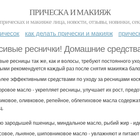
ПРИЧЕСКА И МАКИЯЖ
прическах и макияже лица, новости, отзывы, новинки, сек
ичесок
как делать прически и макияж
причес
сивые реснички! Домашние средства
вые ресницы так же, как и волосы, требуют постоянного ух
ыми рекомендуется каждый раз после снятия макияжа бало
лее эффективными средствами по уходу за ресницами косм
торовое масло - укрепляет ресницы, улучшает их рост, пре
сиковое, оливковое, репейное, облепиховое масла содерж
ц.
ло зародышей пшеницы, миндальное масло, рыбий жир - иде
осовое, льняное, шиповниковое масло - увлажняют и питаю