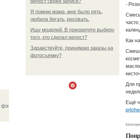
репост своей записи?
- Роз
Я помню мама, мне было пять,
Смесь
любила бегать, рисовать.
часто
кален
Ищу моделей. В приоритете выберу
того, кто сделал репост?
Как н
Здравствуйте, принимаю заказы на
Смеша
фотосъемку?
косме
масло
кисто
Для п
недел
Ещё ч
⇦
priche
Категори
Понр