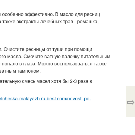
ы особенно эффективно. В масло для ресниц
а также экстракты лечебных трав - ромашка,
. Очистите ресницы от туши при помощи
ого масла. Смочите ватную палочку питательным
е попало в глаза. Можно воспользоваться также
 ватным тампоном.
тельную смесь масел хотя бы 2-3 раза в
/pricheska-makiyazh.ru-best.com/novosti-po-
⇨