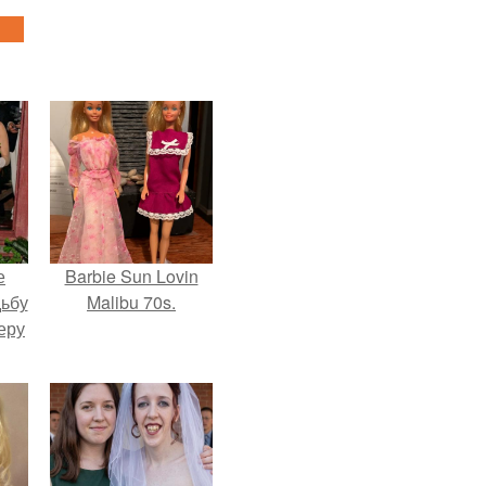
е
Barbie Sun Lovin
дьбу
Malibu 70s.
еру