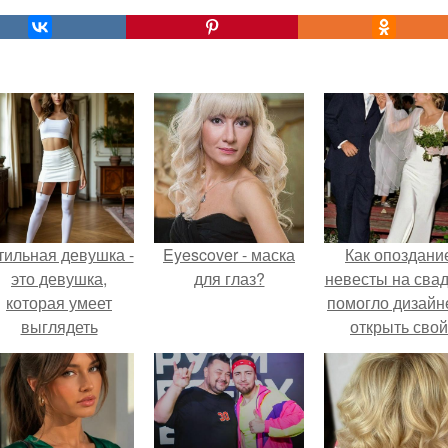
тильная девушка -
Eyescover - маска
Как опоздани
это девушка,
для глаз?
невесты на сва
которая умеет
помогло дизайн
выглядеть
открыть свой
привлекательно и
бренд.
легантно в любои
ситуации.