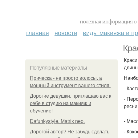
полезная информация о 
главная
новости
виды макияжа и пр
Кра
Краси
длинн
Популярные материалы
Наибо
Прическа - не просто волосы, а
мощный инструмент вашего стиля!
- Кас
Дорогие девушки, приглашаю вас к
- Пер
себе в студию на макияж и
ресни
обучение!
- Мас
Dafunkystyle. Matrix neo.
- Кок
Дорогой автор? Не забудь сделать