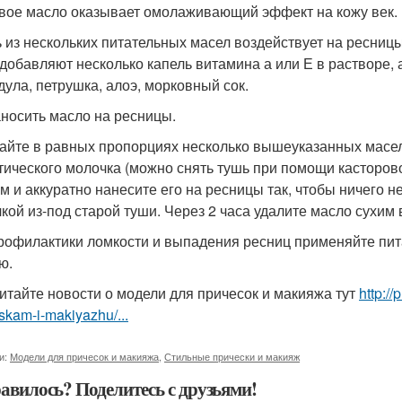
овое масло оказывает омолаживающий эффект на кожу век.
 из нескольких питательных масел воздействует на ресниц
 добавляют несколько капель витамина а или Е в растворе, 
дула, петрушка, алоэ, морковный сок.
аносить масло на ресницы.
йте в равных пропорциях несколько вышеуказанных масел
тического молочка (можно снять тушь при помощи касторов
м и аккуратно нанесите его на ресницы так, чтобы ничего н
чкой из-под старой туши. Через 2 часа удалите масло сухим
рофилактики ломкости и выпадения ресниц применяйте пита
ю.
итайте новости о модели для причесок и макияжа тут
http:/
skam-i-makiyazhu/...
и:
Модели для причесок и макияжа
,
Стильные прически и макияж
авилось? Поделитесь с друзьями!