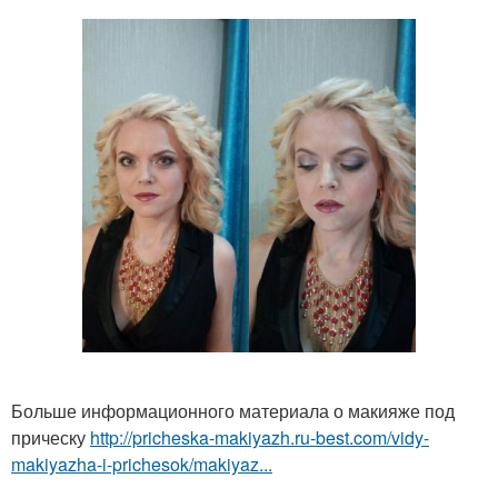
Больше информационного материала о макияже под
прическу
http://pricheska-makiyazh.ru-best.com/vidy-
makiyazha-i-prichesok/makiyaz...