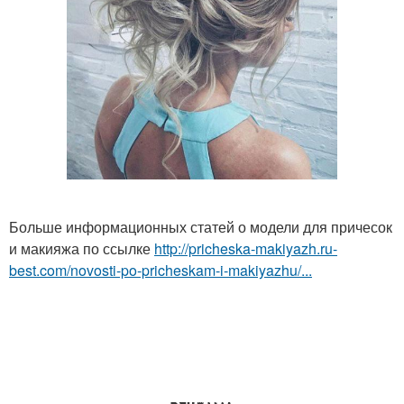
Больше информационных статей о модели для причесок
и макияжа по ссылке
http://pricheska-makiyazh.ru-
best.com/novosti-po-pricheskam-i-makiyazhu/...