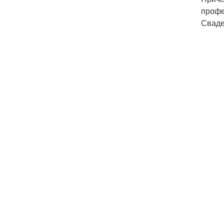
профе
Сваде