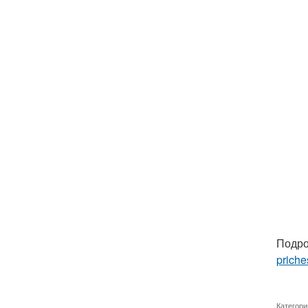
Подро
priche
Категори