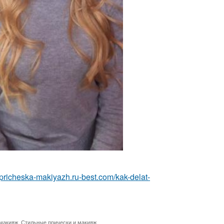
//pricheska-makiyazh.ru-best.com/kak-delat-
 макияж
,
Стильные прически и макияж