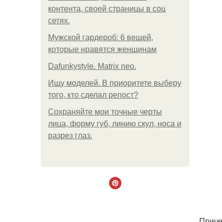
контента, своей страницы в соц
сетях.
Мужской гардероб: 6 вещей,
которые нравятся женщинам
Dafunkystyle. Matrix neo.
Ищу моделей. В приоритете выберу
того, кто сделал репост?
Сохраняйте мои точные черты
лица, форму губ, линию скул, носа и
разрез глаз.
Приче