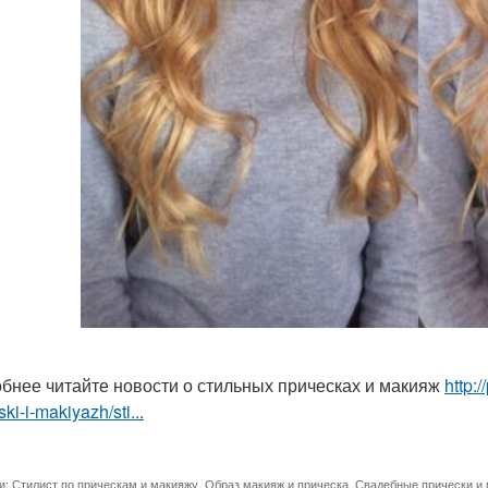
бнее читайте новости о стильных прическах и макияж
http:
ski-i-makiyazh/sti...
и:
Стилист по прическам и макияжу
,
Образ макияж и прическа
,
Свадебные прически и