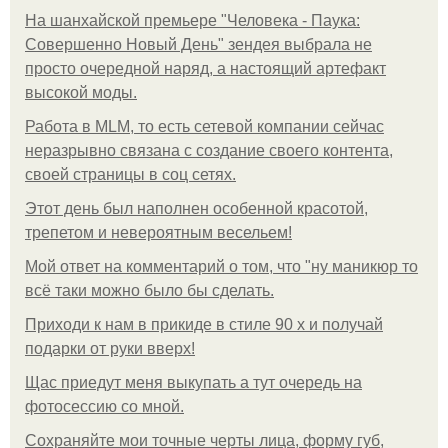
На шанхайской премьере "Человека - Паука:
Совершенно Новый День" зендея выбрала не
просто очередной наряд, а настоящий артефакт
высокой моды.
Работа в MLM, то есть сетевой компании сейчас
неразрывно связана с создание своего контента,
своей страницы в соц сетях.
Этот день был наполнен особенной красотой,
трепетом и невероятным весельем!
Мой ответ на комментарий о том, что "ну маникюр то
всё таки можно было бы сделать.
Приходи к нам в прикиде в стиле 90 х и получай
подарки от руки вверх!
Щас приедут меня выкупать а тут очередь на
фотосессию со мной.
Сохраняйте мои точные черты лица, форму губ,