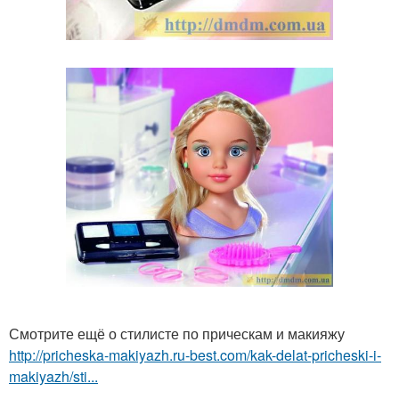
Смотрите ещё о стилисте по прическам и макияжу
http://pricheska-makiyazh.ru-best.com/kak-delat-pricheski-i-
makiyazh/sti...