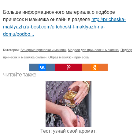
Больше информационного материала о подборе
причесок и макияжа онлайн в разделе
http://pricheska-
makiyazh.ru-best.com/pricheski-i-makiyazh-na-
domu/podbo...
Категории:
Вечерние прически и макияж
,
Модели для причесок и макияжа
,
Подбор
причесок и макияжа онлайн
,
Образ макияж и прическа
Читайте также
Тест: узнай свой аромат.