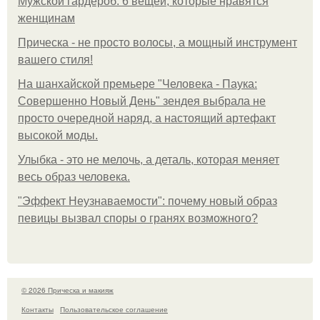
Мужской гардероб: 6 вещей, которые нравятся
женщинам
Прическа - не просто волосы, а мощный инструмент
вашего стиля!
На шанхайской премьере "Человека - Паука:
Совершенно Новый День" зендея выбрала не
просто очередной наряд, а настоящий артефакт
высокой моды.
Улыбка - это не мелочь, а деталь, которая меняет
весь образ человека.
"Эффект Неузнаваемости": почему новый образ
певицы вызвал споры о гранях возможного?
© 2026 Прическа и макияж
Контакты
Пользовательское соглашение