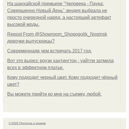
На шанхайской премьере "Человека - Паука:
Совершенно Новый День" зендея выбрала не
просто очередной наряд, а настоящий артефакт
высокой моды.
Repost From @Showroom_Shopogolik_Noginsk
девочки выпускницы?
Современнаяв чем встречать 2017 год.
Вот это вырез: роузи хантингтон - уайтли затмила
всех в эффектном платьe.
Кому подходит черный цвет. Кому подходит чёрный
цвет?
Вы можете прийти ко мне на съемку, любой.
© 2026 Прическа и макияж