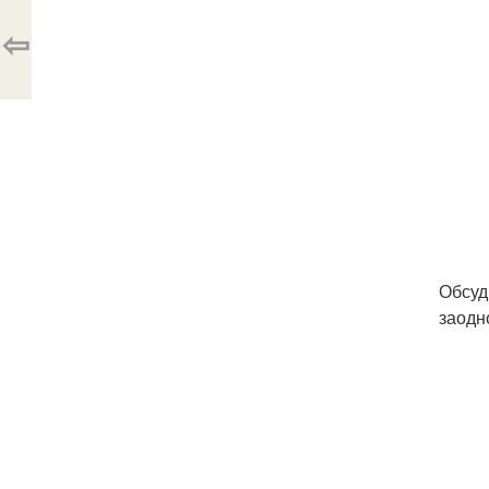
⇦
Обсуд
заодн