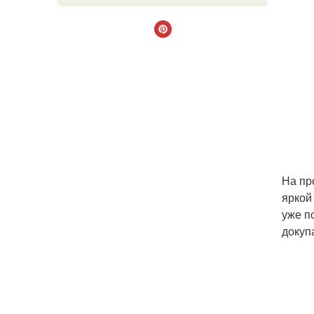
На пр
яркой
уже п
докуп