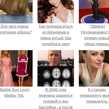
Для чего нужна
Как перекраситься
"Эффект
епетиция образа?
из блондинки в
Неузнаваемост
темно русый. Как
почему новы
подобрать цвет
образ певиц
волос после
вызвал споры
осветления
гранях
возможного?
Barbie Sun Lovin
В 2006 году
К старому
Malibu 70s.
мужчина ударился
перманенту мо
головой о дно
привыкнуть.
бассейна - и после