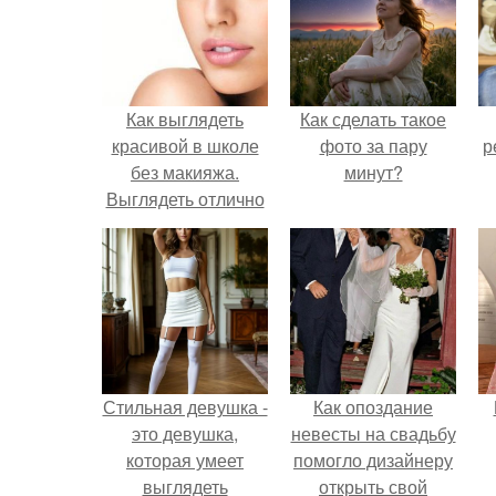
Как выглядеть
Как сделать такое
красивой в школе
фото за пару
р
без макияжа.
минут?
Выглядеть отлично
без макияжа: 10
простых правил.
Стильная девушка -
Как опоздание
это девушка,
невесты на свадьбу
которая умеет
помогло дизайнеру
выглядеть
открыть свой