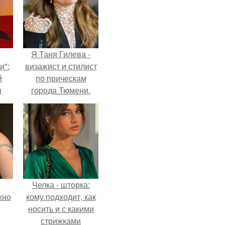
Я Таня Гилева -
и":
визажист и стилист
й
по прическам
ы
города Тюмени.
 о
Челка - шторка:
жно
кому подходит, как
носить и с какими
стрижками