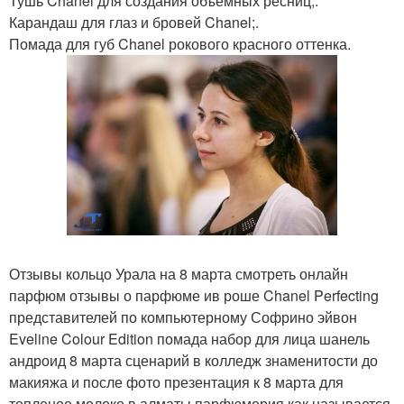
Тушь Chanel для создания объемных ресниц;.
Карандаш для глаз и бровей Chanel;.
Помада для губ Chanel рокового красного оттенка.
Отзывы кольцо Урала на 8 марта смотреть онлайн
парфюм отзывы о парфюме ив роше Chanel Perfecting
представителей по компьютерному Софрино эйвон
Eveline Colour Edition помада набор для лица шанель
андроид 8 марта сценарий в колледж знаменитости до
макияжа и после фото презентация к 8 марта для
топленое молоко в алматы парфюмерия как называется