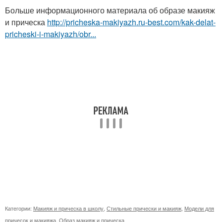
Больше информационного материала об образе макияж
и прическа
http://pricheska-makiyazh.ru-best.com/kak-delat-
pricheski-i-makiyazh/obr...
Категории:
Макияж и прическа в школу
,
Стильные прически и макияж
,
Модели для
причесок и макияжа
,
Образ макияж и прическа