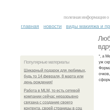
полезная информация о 
главная
новости
виды макияжа и пр
Люб
вдр
", а 
уж ск
Популярные материалы
Форма
Шикарный подарок для любимых,
очков
будь то 14 февраля, 8 марта или
сформ
день рождения!
Работа в MLM, то есть сетевой
компании сейчас неразрывно
связана с создание своего
контента, своей страницы в соц