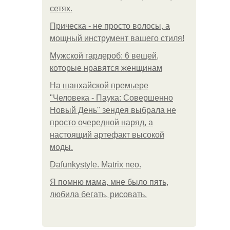
сетях.
Прическа - не просто волосы, а
мощный инструмент вашего стиля!
Мужской гардероб: 6 вещей,
которые нравятся женщинам
На шанхайской премьере
"Человека - Паука: Совершенно
Новый День" зендея выбрала не
просто очередной наряд, а
настоящий артефакт высокой
моды.
Dafunkystyle. Matrix neo.
Я помню мама, мне было пять,
любила бегать, рисовать.