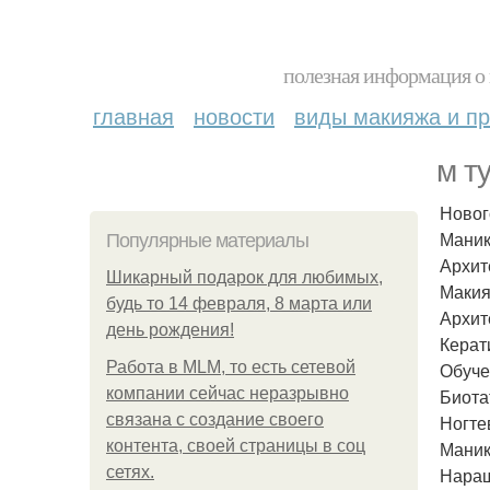
полезная информация о 
главная
новости
виды макияжа и пр
м т
Новог
Маник
Популярные материалы
Архит
Шикарный подарок для любимых,
Макия
будь то 14 февраля, 8 марта или
Архит
день рождения!
Керат
Работа в MLM, то есть сетевой
Обуче
компании сейчас неразрывно
Биота
связана с создание своего
Ногте
контента, своей страницы в соц
Маник
сетях.
Наращ