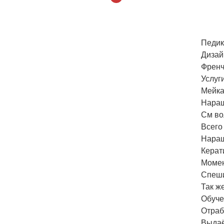
Педик
Дизайн
Френч
Услуг
Мейка
Наращ
См во
Всего 
Наращ
Керат
Момен
Спеши
Так ж
Обуче
Отраб
Выдаё