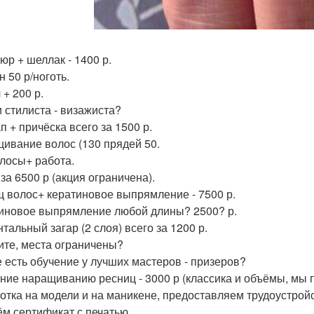
юр + шеллак - 1400 р.
 50 р/ноготь.
 + 200 р.
и стилиста - визажиста?
п + причёска всего за 1500 р.
ивание волос (130 прядей 50.
лосы+ работа.
за 6500 р (акция ограничена).
 волос+ кератиновое выпрямление - 7500 р.
иновое выпрямление любой длины? 2500? р.
тальный загар (2 слоя) всего за 1200 р.
те, места ограничены?
е есть обучение у лучших мастеров - призеров?
ние наращиванию ресниц - 3000 р (классика и объёмы, мы 
отка на модели и на маникене, предоставляем трудоустройс
м сертификат с печатью.