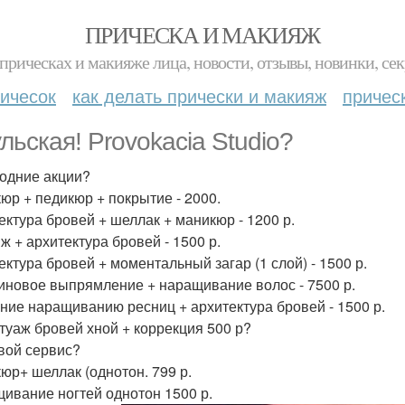
ПРИЧЕСКА И МАКИЯЖ
прическах и макияже лица, новости, отзывы, новинки, сек
ичесок
как делать прически и макияж
причес
ульская! Provokacia Studio?
одние акции?
юр + педикюр + покрытие - 2000.
ектура бровей + шеллак + маникюр - 1200 р.
ж + архитектура бровей - 1500 р.
ектура бровей + моментальный загар (1 слой) - 1500 р.
иновое выпрямление + наращивание волос - 7500 р.
ние наращиванию ресниц + архитектура бровей - 1500 р.
туаж бровей хной + коррекция 500 р?
вой сервис?
юр+ шеллак (однотон. 799 р.
ивание ногтей однотон 1500 р.