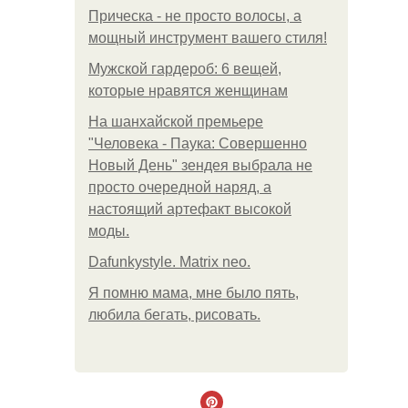
Прическа - не просто волосы, а
мощный инструмент вашего стиля!
Мужской гардероб: 6 вещей,
которые нравятся женщинам
На шанхайской премьере
"Человека - Паука: Совершенно
Новый День" зендея выбрала не
просто очередной наряд, а
настоящий артефакт высокой
моды.
Dafunkystyle. Matrix neo.
Я помню мама, мне было пять,
любила бегать, рисовать.