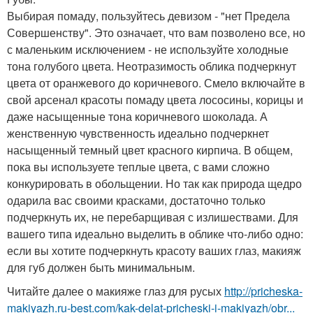
Выбирая помаду, пользуйтесь девизом - "нет Предела
Совершенству". Это означает, что вам позволено все, но
с маленьким исключением - не используйте холодные
тона голубого цвета. Неотразимость облика подчеркнут
цвета от оранжевого до коричневого. Смело включайте в
свой арсенал красоты помаду цвета лососины, корицы и
даже насыщенные тона коричневого шоколада. А
женственную чувственность идеально подчеркнет
насыщенный темный цвет красного кирпича. В общем,
пока вы используете теплые цвета, с вами сложно
конкурировать в обольщении. Но так как природа щедро
одарила вас своими красками, достаточно только
подчеркнуть их, не перебарщивая с излишествами. Для
вашего типа идеально выделить в облике что-либо одно:
если вы хотите подчеркнуть красоту ваших глаз, макияж
для губ должен быть минимальным.
Читайте далее о макияже глаз для русых
http://pricheska-
makiyazh.ru-best.com/kak-delat-pricheski-i-makiyazh/obr...