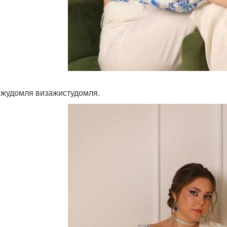
жудомля визажистудомля.