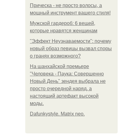
Прическа - не просто волосы, а
мощный инструмент вашего стиля!
Мужской гардероб: 6 вещей,
которые нравятся женщинам
"Эффект Неузнаваемости": почему
новый образ певицы вызвал споры
о гранях возможного?
На шанхайской премьере
"Человека - Паука: Совершенно
Новый День" зендея выбрала не
просто очередной наряд, а
настоящий артефакт высокой
моды.
Dafunkystyle. Matrix neo.