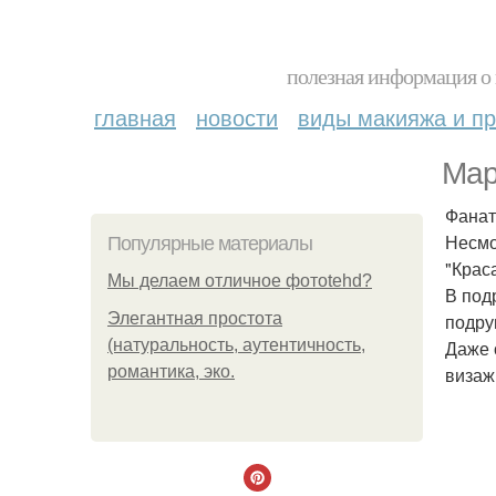
полезная информация о 
главная
новости
виды макияжа и пр
Мар
Фанат
Несмо
Популярные материалы
"Крас
Мы делаем отличное фотоtehd?
В под
Элегантная простота
подру
(натуральность, аутентичность,
Даже 
романтика, эко.
визаж