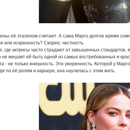
оны её эталоном считают. А сама Марго долгое время сом
я или искренность? Скорее, честность.
е, где актрисы часто страдают от завышенных стандартов, её
о не мешает ей быть одной из самых востребованных и кр
та - не только внешность. Это уверенность. Которой у Марго,
дя по её ролям и карьере, она научилась с этим жить.