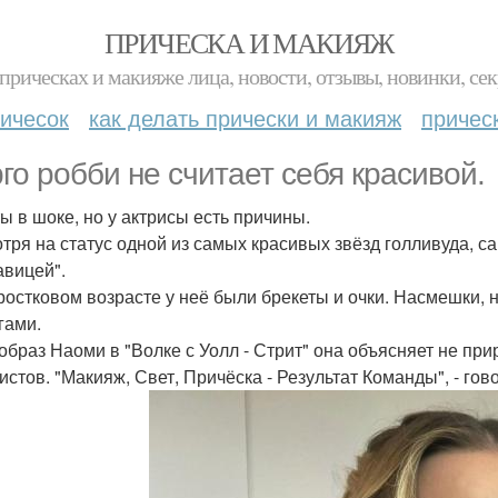
ПРИЧЕСКА И МАКИЯЖ
прическах и макияже лица, новости, отзывы, новинки, сек
ичесок
как делать прически и макияж
причес
го робби не считает себя красивой.
ы в шоке, но у актрисы есть причины.
тря на статус одной из самых красивых звёзд голливуда, са
авицей".
ростковом возрасте у неё были брекеты и очки. Насмешки, 
гами.
образ Наоми в "Волке с Уолл - Стрит" она объясняет не при
истов. "Макияж, Свет, Причёска - Результат Команды", - гов