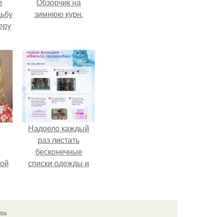
е
Обзорчик на
дьбу
зимнюю курн.
еру
Надоело каждый
раз листать
ё
бесконечные
ой
списки одежды и
заново собирать
любимый лук по
кусочкам?
язь