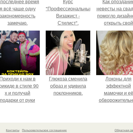
 последнее время
Курс
Как опоздани
я всё чаще одну
"Профессиональный
невесты на сва
закономерность
Визажист -
помогло дизайн
замечаю.
Стилист".
открыть свой
бренд.
Приходи к нам в
Глюкоза сменила
Локоны для
рикиде в стиле 90
образ и удивила
эффектной
х и получай
поклонников.
мамочки и е
подарки от руки
обворожительн
вверх!
дочурки.
Контакты
Пользовательское соглашение
Обратная св