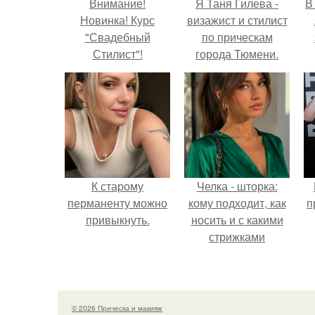
Внимание!
Я Таня Гилева -
В
Новинка! Курс
визажист и стилист
"Свадебный
по прическам
Стилист"!
города Тюмени.
К старому
Челка - шторка:
перманенту можно
кому подходит, как
п
привыкнуть.
носить и с какими
стрижками
сочетать.
© 2026 Прическа и макияж