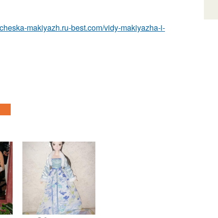
pricheska-makiyazh.ru-best.com/vidy-makiyazha-i-