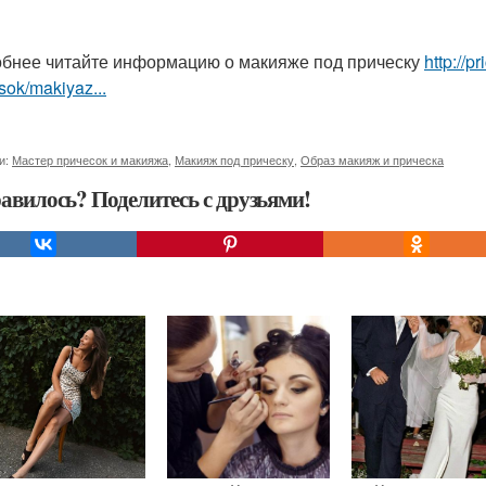
бнее читайте информацию о макияже под прическу
http://
sok/makiyaz...
и:
Мастер причесок и макияжа
,
Макияж под прическу
,
Образ макияж и прическа
авилось? Поделитесь с друзьями!