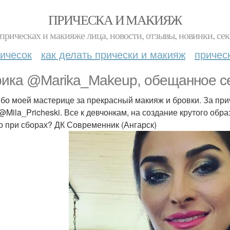
ПРИЧЕСКА И МАКИЯЖ
прическах и макияже лица, новости, отзывы, новинки, сек
ичесок
как делать прически и макияж
причес
ика @Marika_Makeup, обещанное 
бо моей мастерице за прекрасный макияж и бровки. За прич
@Mila_Pricheski. Все к девчонкам, на создание крутого обра
о при сборах? ДК Современник (Ангарск)