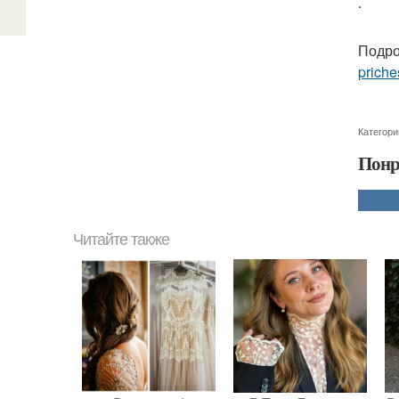
.
Подро
priche
Категори
Понр
Читайте также