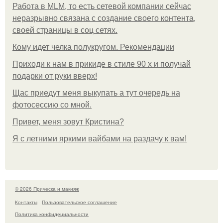
Работа в MLM, то есть сетевой компании сейчас
неразрывно связана с создание своего контента,
своей страницы в соц сетях.
Кому идет челка полукругом. Рекомендации
Приходи к нам в прикиде в стиле 90 х и получай
подарки от руки вверх!
Щас приедут меня выкупать а тут очередь на
фотосессию со мной.
Привет, меня зовут Кристина?
Я с летними яркими вайбами на раздачу к вам!
© 2026 Прическа и макияж
Контакты
Пользовательское соглашение
Политика конфидециальности