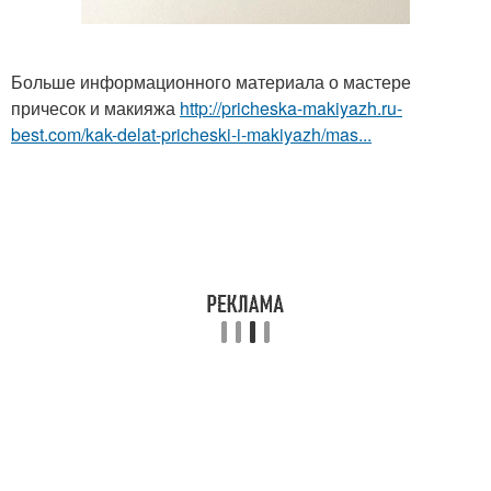
Больше информационного материала о мастере
причесок и макияжа
http://pricheska-makiyazh.ru-
best.com/kak-delat-pricheski-i-makiyazh/mas...