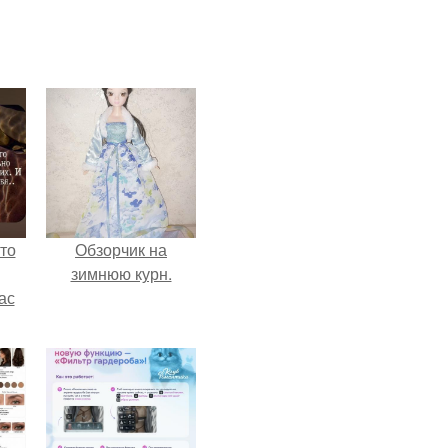
то
Обзорчик на
зимнюю курн.
ас
ние
а,
ы в