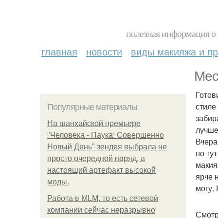
полезная информация о 
главная
новости
виды макияжа и пр
Мес
Готов
стиле
Популярные материалы
забир
На шанхайской премьере
лучше
"Человека - Паука: Совершенно
Вчера
Новый День" зендея выбрала не
но ту
просто очередной наряд, а
макия
настоящий артефакт высокой
ярче 
моды.
могу.
Работа в MLM, то есть сетевой
компании сейчас неразрывно
Смотр