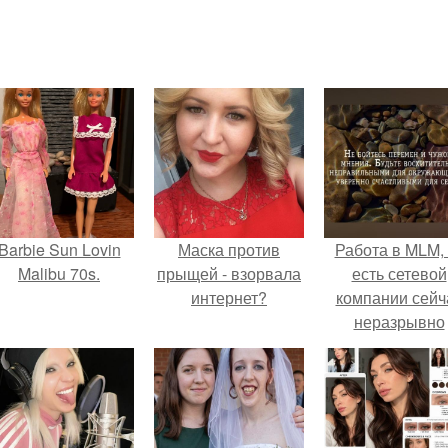
Barbie Sun Lovin
Маска против
Работа в MLM, 
Malibu 70s.
прыщей - взорвала
есть сетевой
интернет?
компании сейч
неразрывно
связана с созда
своего контент
своей страниц
соц сетях.