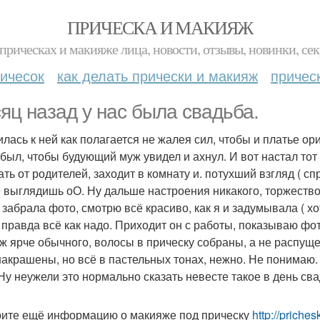
ПРИЧЕСКА И МАКИЯЖ
прическах и макияже лица, новости, отзывы, новинки, сек
ичесок
как делать прически и макияж
причес
яц назад у нас была свадьба.
илась к ней как полагается не жалея сил, чтобы и платье о
 был, чтобы будующий муж увидел и ахнул. И вот настал то
ать от родителей, заходит в комнату и. потухший взгляд ( с
 выглядишь оО. Ну дальше настроения никакого, торжество 
 забрала фото, смотрю всё красиво, как я и задумывала ( х
т правда всё как надо. Приходит он с работы, показываю фо
ж ярче обычного, волосы в прическу собраны, а не распуще
накрашены, но всё в пастельных тонах, нежно. Не понимаю. 
 Ну неужели это нормально сказать невесте такое в день сва
ите ещё информацию о макияже под прическу
http://priche