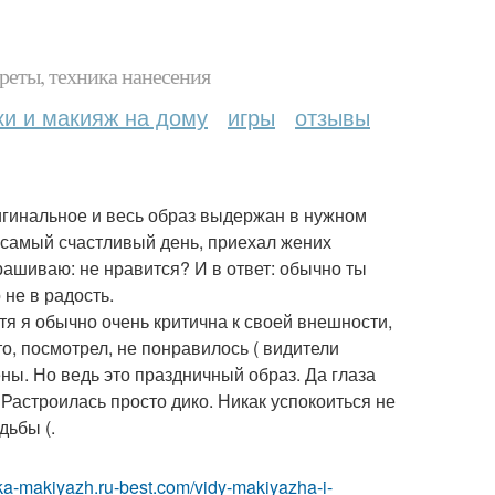
реты, техника нанесения
ки и макияж на дому
игры
отзывы
ригинальное и весь образ выдержан в нужном
т самый счастливый день, приехал жених
прашиваю: не нравится? И в ответ: обычно ты
не в радость.
отя я обычно очень критична к своей внешности,
то, посмотрел, не понравилось ( видители
ны. Но ведь это праздничный образ. Да глаза
Растроилась просто дико. Никак успокоиться не
дьбы (.
ska-makiyazh.ru-best.com/vidy-makiyazha-i-