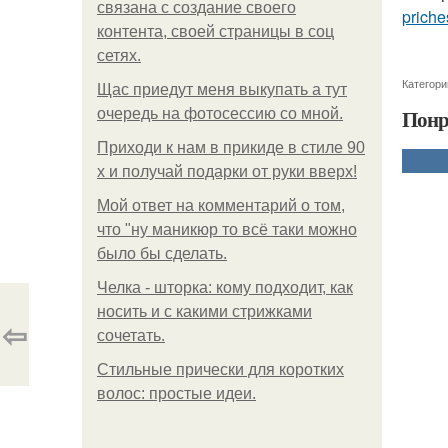
связана с создание своего
priche
контента, своей страницы в соц
сетях.
Категори
Щас приедут меня выкупать а тут
Понр
очередь на фотосессию со мной.
Приходи к нам в прикиде в стиле 90
х и получай подарки от руки вверх!
Мой ответ на комментарий о том,
что "ну маникюр то всё таки можно
было бы сделать.
Челка - шторка: кому подходит, как
носить и с какими стрижками
⇦
сочетать.
Стильные прически для коротких
волос: простые идеи.