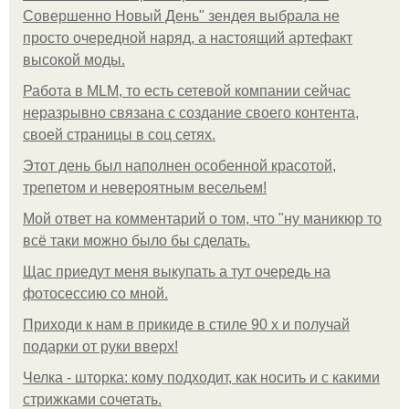
Совершенно Новый День" зендея выбрала не
просто очередной наряд, а настоящий артефакт
высокой моды.
Работа в MLM, то есть сетевой компании сейчас
неразрывно связана с создание своего контента,
своей страницы в соц сетях.
Этот день был наполнен особенной красотой,
трепетом и невероятным весельем!
Мой ответ на комментарий о том, что "ну маникюр то
всё таки можно было бы сделать.
Щас приедут меня выкупать а тут очередь на
фотосессию со мной.
Приходи к нам в прикиде в стиле 90 х и получай
подарки от руки вверх!
Челка - шторка: кому подходит, как носить и с какими
стрижками сочетать.