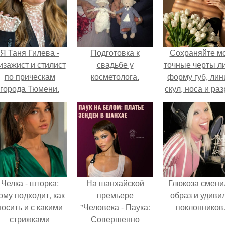
Я Таня Гилева -
Подготовка к
Сохраняйте м
изажист и стилист
свадьбе у
точные черты ли
по прическам
косметолога.
форму губ, ли
города Тюмени.
скул, носа и раз
глаз.
Челка - шторка:
На шанхайской
Глюкоза смени
ому подходит, как
премьере
образ и удиви
носить и с какими
"Человека - Паука:
поклонников
стрижками
Совершенно