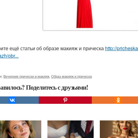
ите ещё статьи об образе макияж и прическа
http://prichesk
zh/obr...
и:
Вечерние прически и макияж
,
Образ макияж и прическа
авилось? Поделитесь с друзьями!