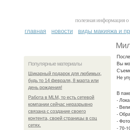
полезная информация о 
главная
новости
виды макияжа и пр
Мил
После
Вы мо
Популярные материалы
Съемк
Шикарный подарок для любимых,
Не уп
будь то 14 февраля, 8 марта или
день рождения!
В паке
Работа в MLM, то есть сетевой
- Лока
компании сейчас неразрывно
- Вел
связана с создание своего
- Обр
контента, своей страницы в соц
- Фот
сетях.
- 70-