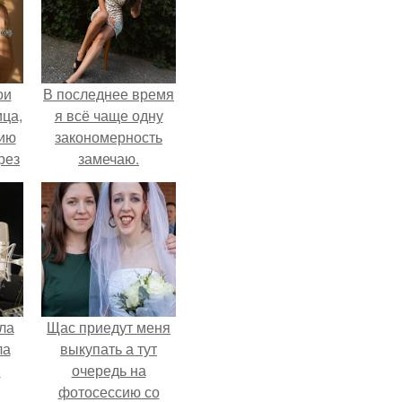
ои
В последнее время
ца,
я всё чаще одну
нию
закономерность
рез
замечаю.
ла
Щас приедут меня
ла
выкупать а тут
.
очередь на
фотосессию со