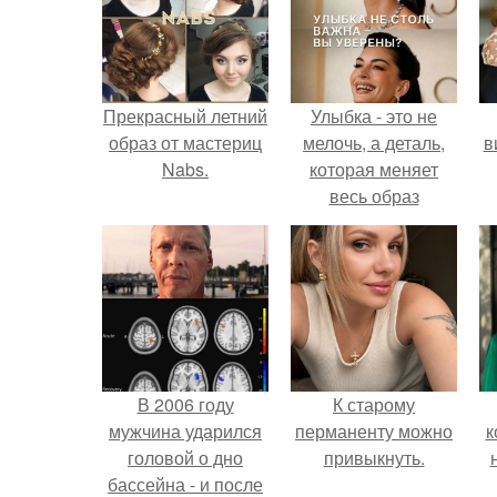
Прекрасный летний
Улыбка - это не
образ от мастериц
мелочь, а деталь,
в
Nabs.
которая меняет
весь образ
человека.
В 2006 году
К старому
мужчина ударился
перманенту можно
к
головой о дно
привыкнуть.
бассейна - и после