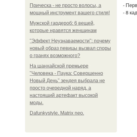
- Пер
Прическа - не просто волосы, а
- 8 к
мощный инструмент вашего стиля!
Мужской гардероб: 6 вещей,
которые нравятся женщинам
"Эффект Неузнаваемости": почему
новый образ певицы вызвал споры
о гранях возможного?
На шанхайской премьере
"Человека - Паука: Совершенно
Новый День" зендея выбрала не
просто очередной наряд, а
настоящий артефакт высокой
моды.
Dafunkystyle. Matrix neo.