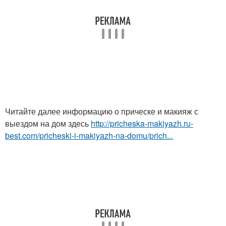
Читайте далее информацию о прическе и макияж с
выездом на дом здесь
http://pricheska-makiyazh.ru-
best.com/pricheski-i-makiyazh-na-domu/prich...