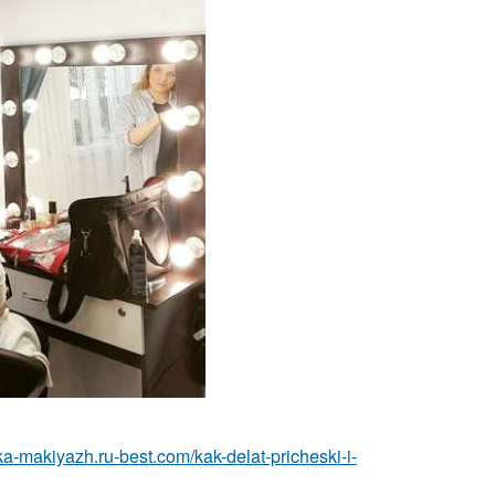
ska-makiyazh.ru-best.com/kak-delat-pricheski-i-