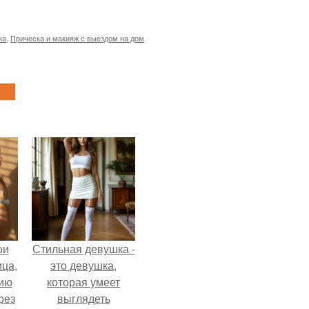
ка
,
Прическа и макияж с выездом на дом
ои
Стильная девушка -
ца,
это девушка,
нию
которая умеет
рез
выглядеть