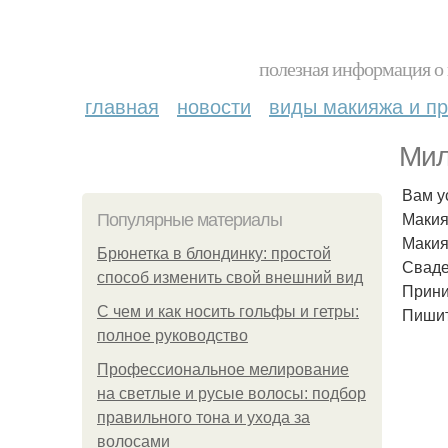
полезная информация о 
главная
новости
виды макияжа и пр
Мил
Вам у
Макия
Популярные материалы
Макия
Брюнетка в блондинку: простой
Сваде
способ изменить свой внешний вид
Прини
С чем и как носить гольфы и гетры:
Пишит
полное руководство
Профессиональное мелирование
на светлые и русые волосы: подбор
правильного тона и ухода за
волосами