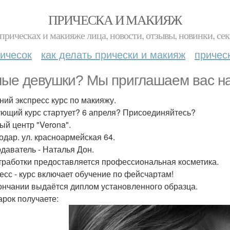
ПРИЧЕСКА И МАКИЯЖ
прическах и макияже лица, новости, отзывы, новинки, сек
ичесок
как делать прически и макияж
причес
ые девушки? Мы приглашаем вас на
ний экспресс курс по макияжу.
ющий курс стартует? 6 апреля? Присоединяйтесь?
ый центр "Verona".
одар. ул. красноармейская 64.
даватель - Наталья Дон.
тработки предоставляется профессиональная косметика.
есс - курс включает обучение по фейсчартам!
ончании выдаётся диплом установленного образца.
арок получаете: