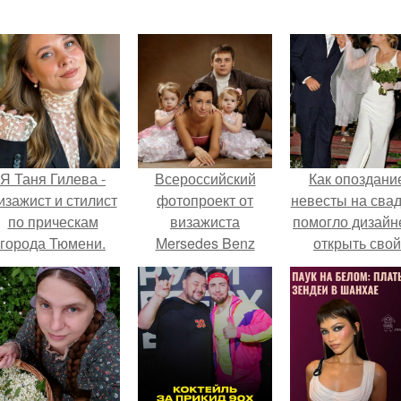
Я Таня Гилева -
Всероссийский
Как опоздани
изажист и стилист
фотопроект от
невесты на сва
по прическам
визажиста
помогло дизайн
города Тюмени.
Mersedes Benz
открыть свой
Fashion Week
бренд.
Александры
сохань.