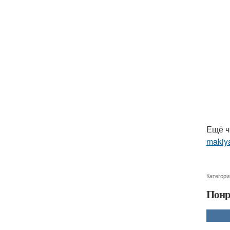
Ещё ч
makiya
Категори
Понр