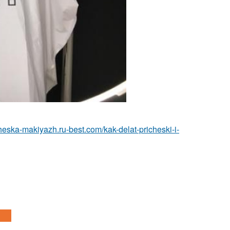
icheska-makiyazh.ru-best.com/kak-delat-pricheski-i-