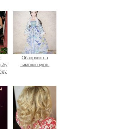
е
Обзорчик на
дьбу
зимнюю курн.
еру