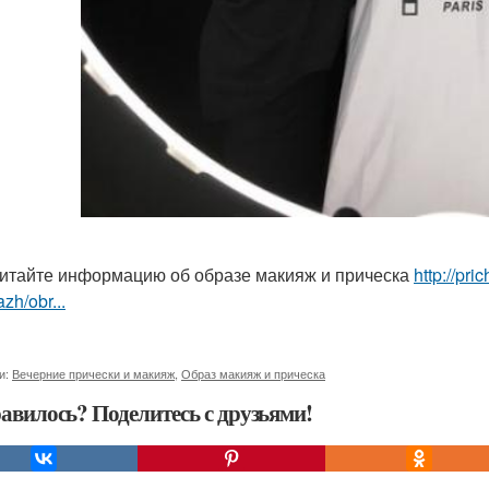
итайте информацию об образе макияж и прическа
http://pr
zh/obr...
и:
Вечерние прически и макияж
,
Образ макияж и прическа
авилось? Поделитесь с друзьями!