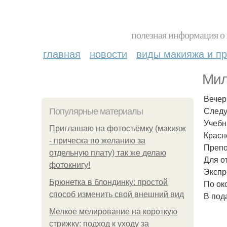
полезная информация о 
главная
новости
виды макияжа и пр
Мил
Вечер
Следу
Популярные материалы
Учебн
Приглашаю на фотосъёмку (макияж
Красн
- прическа по желанию за
Препо
отдельную плату) так же делаю
Для о
фотокнигу!
Экспр
Брюнетка в блондинку: простой
По ок
способ изменить свой внешний вид
В под
Мелкое мелирование на короткую
стрижку: подход к уходу за