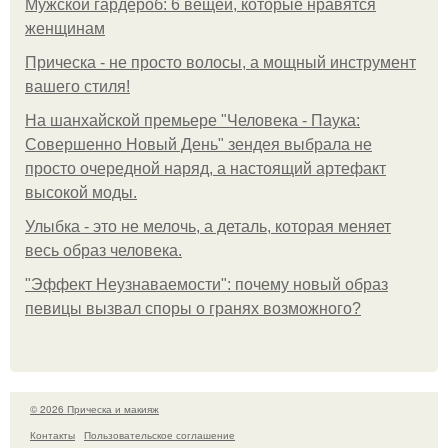
Мужской гардероб: 6 вещей, которые нравятся
женщинам
Прическа - не просто волосы, а мощный инструмент
вашего стиля!
На шанхайской премьере "Человека - Паука:
Совершенно Новый День" зендея выбрала не
просто очередной наряд, а настоящий артефакт
высокой моды.
Улыбка - это не мелочь, а деталь, которая меняет
весь образ человека.
"Эффект Неузнаваемости": почему новый образ
певицы вызвал споры о гранях возможного?
© 2026 Прическа и макияж
Контакты
Пользовательское соглашение