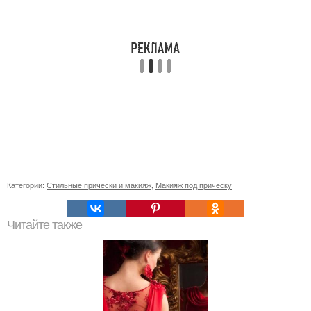
Категории:
Стильные прически и макияж
,
Макияж под прическу
Читайте также