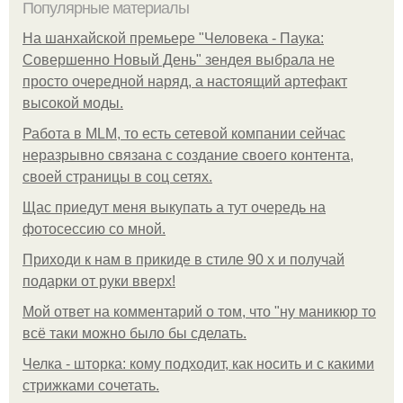
Популярные материалы
На шанхайской премьере "Человека - Паука:
Совершенно Новый День" зендея выбрала не
просто очередной наряд, а настоящий артефакт
высокой моды.
Работа в MLM, то есть сетевой компании сейчас
неразрывно связана с создание своего контента,
своей страницы в соц сетях.
Щас приедут меня выкупать а тут очередь на
фотосессию со мной.
Приходи к нам в прикиде в стиле 90 х и получай
подарки от руки вверх!
Мой ответ на комментарий о том, что "ну маникюр то
всё таки можно было бы сделать.
Челка - шторка: кому подходит, как носить и с какими
стрижками сочетать.