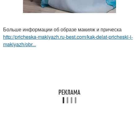
Больше информации об образе макияж и прическа
http://pricheska-makiyazh.ru-best.com/kak-delat-pricheski-i-
makiyazh/obr...