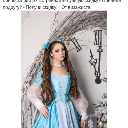
прическа 550 р? Встрейчайте лучшую скидку? Приведи
подругу? - Получи скидку! " От визажиста!