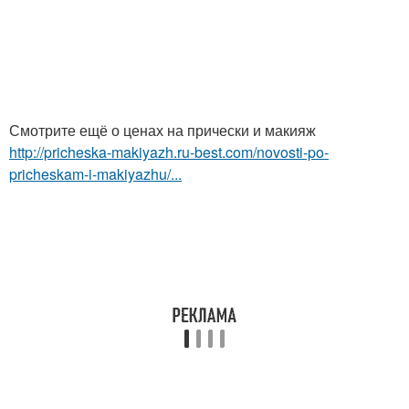
Смотрите ещё о ценах на прически и макияж
http://pricheska-makiyazh.ru-best.com/novosti-po-
pricheskam-i-makiyazhu/...