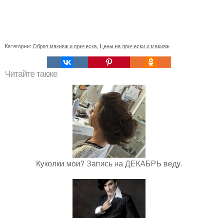
Категории:
Образ макияж и прическа
,
Цены на прически и макияж
Читайте также
Куколки мои? Запись на ДЕКАБРЬ веду.