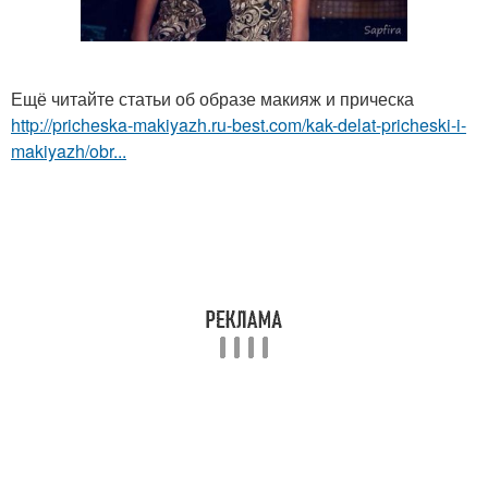
Ещё читайте статьи об образе макияж и прическа
http://pricheska-makiyazh.ru-best.com/kak-delat-pricheski-i-
makiyazh/obr...