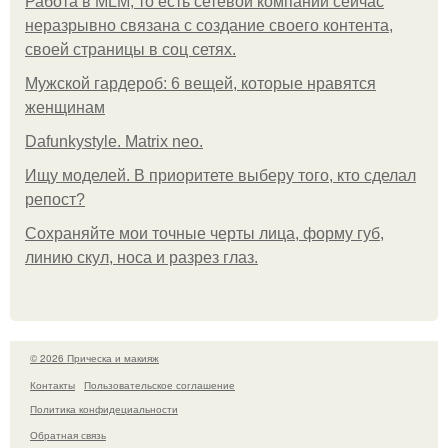
Работа в MLM, то есть сетевой компании сейчас
неразрывно связана с создание своего контента,
своей страницы в соц сетях.
Мужской гардероб: 6 вещей, которые нравятся
женщинам
Dafunkystyle. Matrix neo.
Ищу моделей. В приоритете выберу того, кто сделал
репост?
Сохраняйте мои точные черты лица, форму губ,
линию скул, носа и разрез глаз.
© 2026 Прическа и макияж
Контакты
Пользовательское соглашение
Политика конфидециальности
Обратная связь