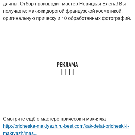
длины. Отбор производит мастер Новицкая Елена! Вы
получаете: макияж дорогой французской косметикой,
оригинальную прическу и 10 обработанных фотографий.
Смотрите ещё о мастере причесок и макияжа
http://pricheska-makiyazh.ru-best.com/kak-delat-pricheski-i-
makiyazh/mas...