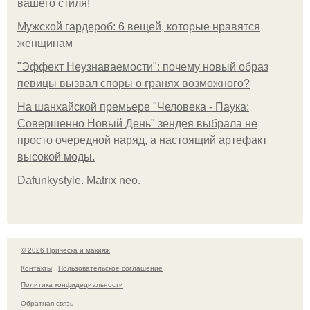
вашего стиля!
Мужской гардероб: 6 вещей, которые нравятся
женщинам
"Эффект Неузнаваемости": почему новый образ
певицы вызвал споры о гранях возможного?
На шанхайской премьере "Человека - Паука:
Совершенно Новый День" зендея выбрала не
просто очередной наряд, а настоящий артефакт
высокой моды.
Dafunkystyle. Matrix neo.
© 2026 Прическа и макияж
Контакты
Пользовательское соглашение
Политика конфидециальности
Обратная связь