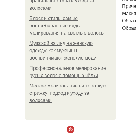
правильного тона и ухода за
Приче
волосами
Макия
Блеск и стиль: самые
Образ
востребованные виды
Образ
мелирования на светлые волосы
Мужской взгляд на женскую
одежду: как мужчины
воспринимают женскую моду
Профессиональное мелирование
русых волос с помощью чёлки
Мелкое мелирование на короткую
стрижку: подход к уходу за
волосами