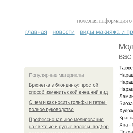
полезная информация о 
главная
новости
виды макияжа и пр
Мод
вас
Также 
Наращ
Популярные материалы
Наращ
Брюнетка в блондинку: простой
Наращ
способ изменить свой внешний вид
Ламин
С чем и как носить гольфы и гетры:
Биоза
полное руководство
Худож
Краска
Профессиональное мелирование
Хна - 
на светлые и русые волосы: подбор
Покра