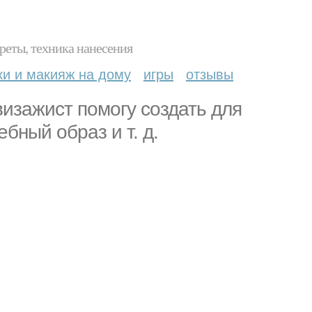
реты, техника нанесения
ки и макияж на дому
игры
отзывы
визажист помогу создать для
бный образ и т. д.