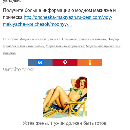
укладки.
Получите больше информации о модном макияже и
прическа
http://pricheska-makiyazh.ru-best.com/vidy-
makiyazha-i-prichesok/modnyy-...
Категории:
Модный макияж и прическа
,
Стильные прически и макияж
,
Подбор
причесок и макияжа онлайн
,
Образ макияж и прическа
,
Модели для причесок и
макияжа
Читайте также
Устав жены. 1 ужин должен быть готов.