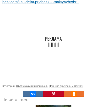
best.com/kak-delat-pricheski-i-makiyazh/obr...
Категории:
Образ макияж и прическа
,
Цены на прически и макияж
Читайте также