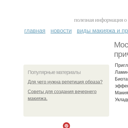
полезная информация о 
главная
новости
виды макияжа и пр
Мос
при
Пригл
Ламин
Популярные материалы
Биота
Для чего нужна репетиция образа?
эффек
Советы для создания вечернего
Макия
макияжа.
Уклад