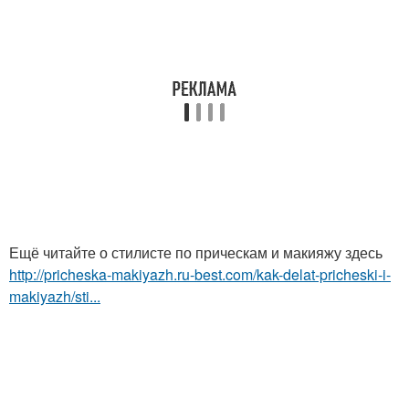
Ещё читайте о стилисте по прическам и макияжу здесь
http://pricheska-makiyazh.ru-best.com/kak-delat-pricheski-i-
makiyazh/sti...