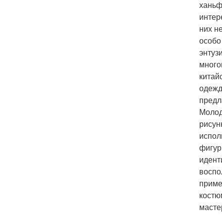
ханьф
интер
них н
особо
энтуз
много
китай
одежд
предл
Молод
рисун
испол
фигур
идент
воспо
приме
костю
масте