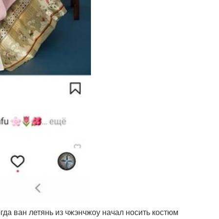
гда ван летянь из чжэнчжоу начал носить костюм