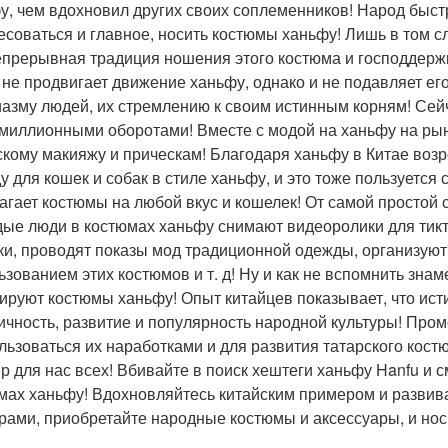
у, чем вдохновил других своих соплеменников! Народ быстр
есоваться и главное, носить костюмы ханьфу! Лишь в том сл
епрерывная традиция ношения этого костюма и господдержк
 не продвигает движение ханьфу, однако и не подавляет ег
иазму людей, их стремлению к своим истинным корням! Сейч
миллионными оборотами! Вместе с модой на ханьфу на ры
скому макияжу и прическам! Благодаря ханьфу в Китае воз
у для кошек и собак в стиле ханьфу, и это тоже пользуется
агает костюмы на любой вкус и кошелек! От самой простой 
ые люди в костюмах ханьфу снимают видеоролики для тикто
ки, проводят показы мод традиционной одежды, организую
ьзованием этих костюмов и т. д! Ну и как не вспомнить зна
ируют костюмы ханьфу! Опыт китайцев показывает, что ис
ичность, развитие и популярность народной культуры! Про
льзоваться их наработками и для развития татарского кост
р для нас всех! Вбивайте в поиск хештеги ханьфу Hanfu и 
мах ханьфу! Вдохновляйтесь китайским примером и развив
рами, приобретайте народные костюмы и аксессуары, и нос