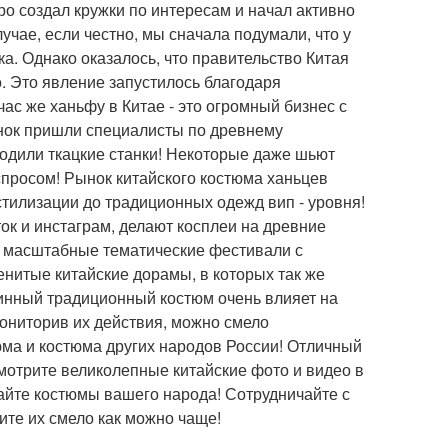
о создал кружки по интересам и начал активно
учае, если честно, мы сначала подумали, что у
а. Однако оказалось, что правительство Китая
о. Это явление запустилось благодаря
ас же ханьфу в Китае - это огромный бизнес с
нок пришли специалисты по древнему
родили ткацкие станки! Некоторые даже шьют
 спросом! Рынок китайского костюма ханьцев
стилизации до традиционных одежд вип - уровня!
к и инстаграм, делают косплеи на древние
т масштабные тематические фестивали с
менитые китайские дорамы, в которых так же
тинный традиционный костюм очень влияет на
мониторив их действия, можно смело
юма и костюма других народов России! Отличный
смотрите великолепные китайские фото и видео в
айте костюмы вашего народа! Сотрудничайте с
ите их смело как можно чаще!