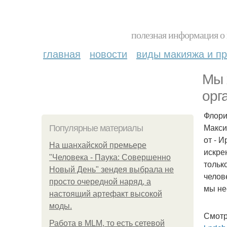
полезная информация о 
главная
новости
виды макияжа и пр
Мы 
орг
Флори
Макси
Популярные материалы
от - 
На шанхайской премьере
искре
"Человека - Паука: Совершенно
тольк
Новый День" зендея выбрала не
челов
просто очередной наряд, а
мы не
настоящий артефакт высокой
моды.
Смотр
Работа в MLM, то есть сетевой