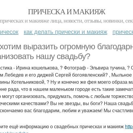
ПРИЧЕСКА И МАКИЯЖ
прическах и макияже лица, новости, отзывы, новинки, сек
ичесок
как делать прически и макияж
причес
хотим выразить огромную благодарно
анизовать нашу свадьбу?
стика - Ирина кошелькова, ? Фотограф - Эльвира тучина, ?
м Лебедев и его диджей Сергей богоявленский? , Мыльное 
Ирины Котельниковой, ? Ну и конечно же фея моего образа м
нне рада, что в нашем маленьком городе есть такие замеча
о могут организовать, придумать, помочь с любым торжеств
еческими качествами? Вы не звезды, вы боги? Наша свадьб
скончаемо вас благодарим, любим и уважаем! Мы счастли
ите ещё информацию о свадебных прическах и макияж
htt