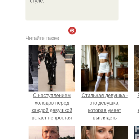
стуле.
Читайте также
С наступлением
Стильная девушка -
холодов перед
это девушка,
каждой девушкой
которая умеет
встает непростая
выглядеть
задача: как
привлекательно и
с
перестроить свой
элегантно в любои