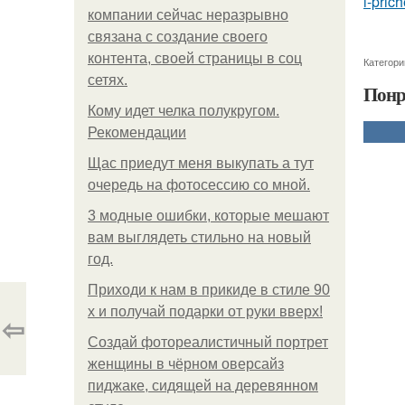
i-pric
компании сейчас неразрывно
связана с создание своего
контента, своей страницы в соц
Категори
сетях.
Понр
Кому идет челка полукругом.
Рекомендации
Щас приедут меня выкупать а тут
очередь на фотосессию со мной.
3 модные ошибки, которые мешают
вам выглядеть стильно на новый
год.
Приходи к нам в прикиде в стиле 90
х и получай подарки от руки вверх!
⇦
Создай фотореалистичный портрет
женщины в чёрном оверсайз
пиджаке, сидящей на деревянном