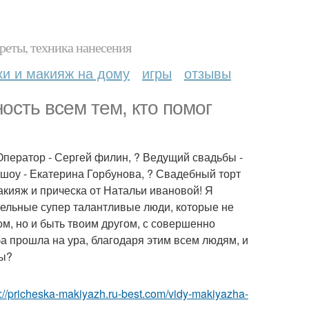
реты, техника нанесения
ки и макияж на дому
игры
отзывы
сть всем тем, кто помог
 Оператор - Сергей филин, ? Ведущий свадьбы -
шоу - Екатерина Горбунова, ? Свадебный торт
акияж и прическа от Натальи ивановой! Я
тельные супер талантливые люди, которые не
ом, но и быть твоим другом, с совершенно
а прошла на ура, благодаря этим всем людям, и
вы?
p://pricheska-makiyazh.ru-best.com/vidy-makiyazha-