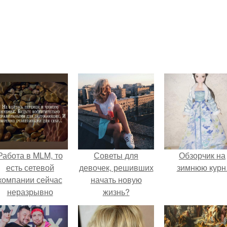
Работа в MLM, то
Советы для
Обзорчик на
есть сетевой
девочек, решивших
зимнюю курн
компании сейчас
начать новую
неразрывно
жизнь?
вязана с создание
своего контента,