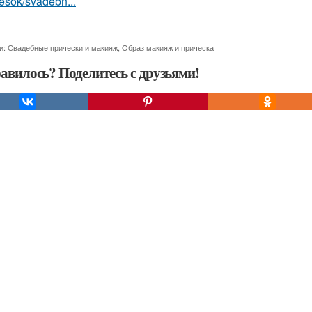
hesok/svadebn...
и:
Свадебные прически и макияж
,
Образ макияж и прическа
авилось? Поделитесь с друзьями!