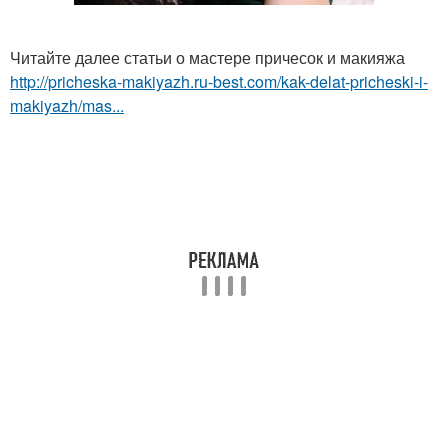
Читайте далее статьи о мастере причесок и макияжа
http://pricheska-makiyazh.ru-best.com/kak-delat-pricheski-i-
makiyazh/mas...