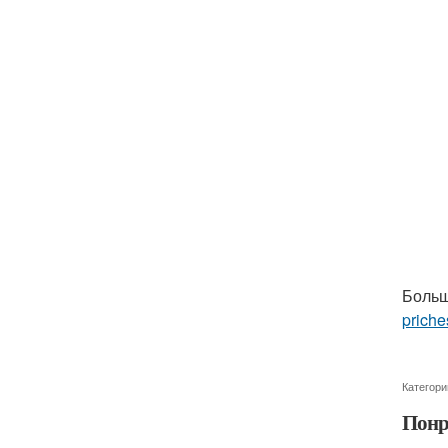
Больш
priche
Категори
Понр