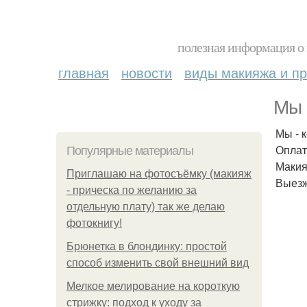
полезная информация о 
главная
новости
виды макияжа и пр
Мы 
Мы - 
Оплат
Популярные материалы
Макияж
Приглашаю на фотосъёмку (макияж
Выезж
- прическа по желанию за
отдельную плату) так же делаю
фотокнигу!
Брюнетка в блондинку: простой
способ изменить свой внешний вид
Мелкое мелирование на короткую
стрижку: подход к уходу за