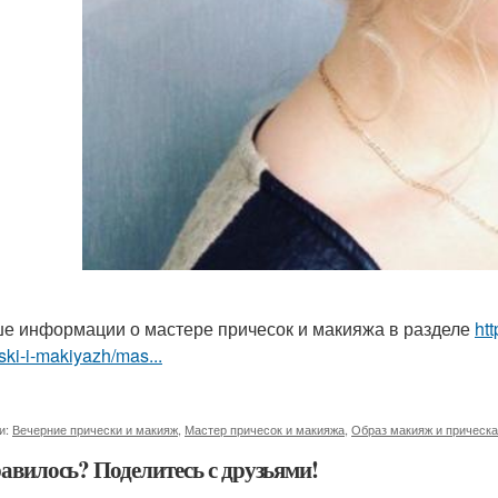
е информации о мастере причесок и макияжа в разделе
ht
ski-i-makiyazh/mas...
и:
Вечерние прически и макияж
,
Мастер причесок и макияжа
,
Образ макияж и прическа
авилось? Поделитесь с друзьями!