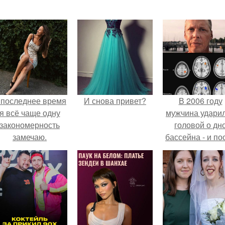
 последнее время
И снова привет?
В 2006 году
я всё чаще одну
мужчина удари
закономерность
головой о дн
замечаю.
бассейна - и по
этого его жиз
изменилась са
странным образ