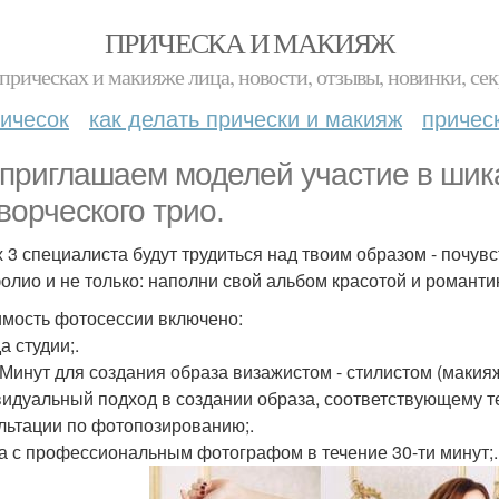
ПРИЧЕСКА И МАКИЯЖ
прическах и макияже лица, новости, отзывы, новинки, сек
ичесок
как делать прически и макияж
причес
приглашаем моделей участие в шика
творческого трио.
 3 специалиста будут трудиться над твоим образом - почу
олио и не только: наполни свой альбом красотой и романти
имость фотосессии включено:
а студии;.
 Минут для создания образа визажистом - стилистом (макияж
идуальный подход в создании образа, соответствующему те
льтации по фотопозированию;.
а с профессиональным фотографом в течение 30-ти минут;.