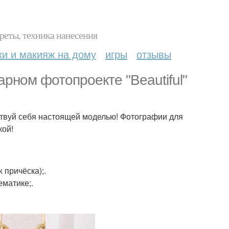
реты, техника нанесения
ки и макияж на дому
игры
отзывы
рном фотопроекте "Beautiful"
вствуй себя настоящей моделью! Фотографии для
кой!
 причёска);.
матике;.