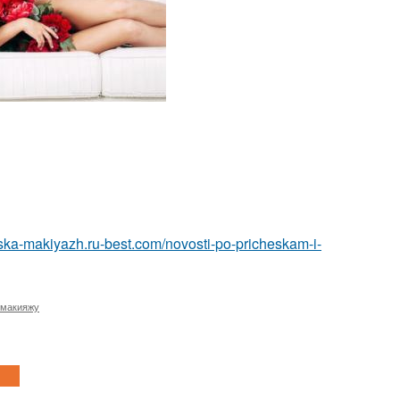
heska-makiyazh.ru-best.com/novosti-po-pricheskam-i-
 макияжу