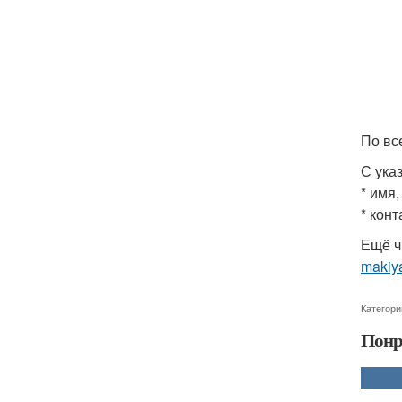
По вс
С ука
* имя
* кон
Ещё ч
makiya
Категори
Понр