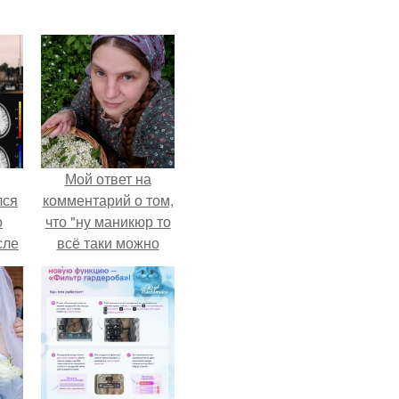
Мой ответ на
лся
комментарий о том,
о
что "ну маникюр то
сле
всё таки можно
нь
было бы сделать.
мым
ом.