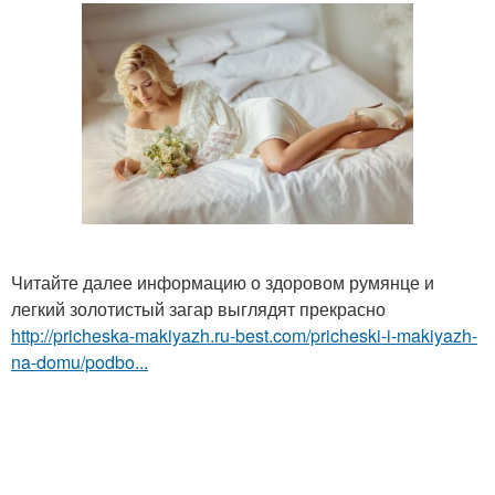
Читайте далее информацию о здоровом румянце и
легкий золотистый загар выглядят прекрасно
http://pricheska-makiyazh.ru-best.com/pricheski-i-makiyazh-
na-domu/podbo...