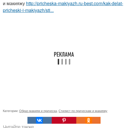
и макияжу
http://pricheska-makiyazh.ru-best.com/kak-delat-
pricheski-i-makiyazh/sti...
Категории:
Образ макияж и прическа
,
Стилист по прическам и макияжу
Читайте также