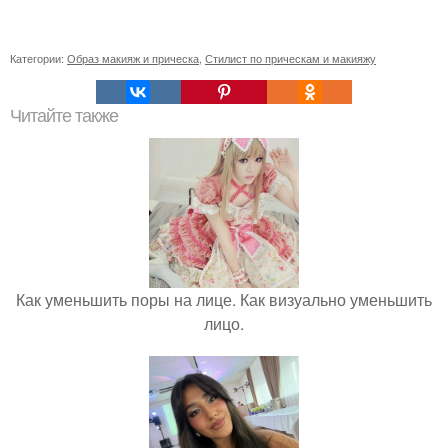
Категории:
Образ макияж и прическа
,
Стилист по прическам и макияжу
Читайте также
Как уменьшить поры на лице. Как визуально уменьшить
лицо.