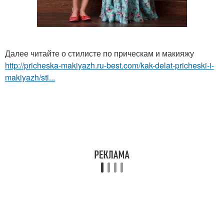
Далее читайте о стилисте по прическам и макияжу
http://pricheska-makiyazh.ru-best.com/kak-delat-pricheski-i-
makiyazh/sti...