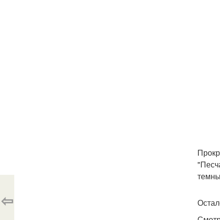
Прокр
"Песч
темны
⇦
Остал
Смотр