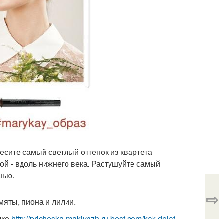
сите самый светлый оттенок из квартета
ой - вдоль нижнего века. Растушуйте самый
шью.
⇨
мяты, пиона и лилии.
лке
http://pricheska-makiyazh.ru-best.com/kak-delat-