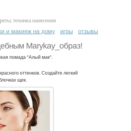
реты, техника нанесения
ки и макияж на дому
игры
отзывы
ебным Marykay_образ!
евая помада "Алый мак".
 красного оттенков. Создайте легкий
блочках щек.