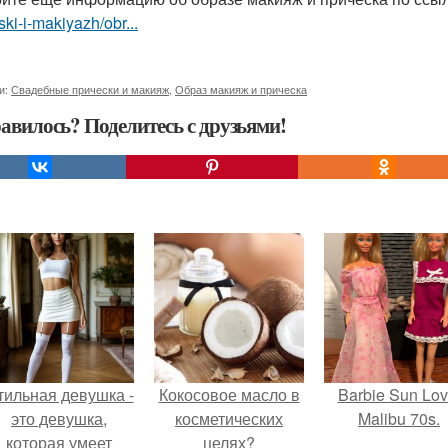
ski-i-makiyazh/obr...
и:
Свадебные прически и макияж
,
Образ макияж и прическа
авилось? Поделитесь с друзьями!
тильная девушка -
Кокосовое масло в
Barbie Sun Lov
это девушка,
косметических
Malibu 70s.
которая умеет
целях?