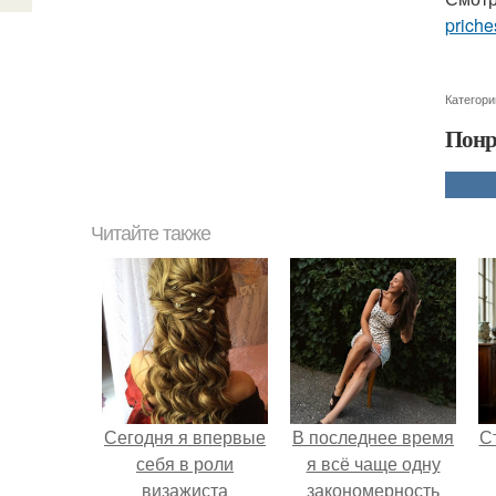
priche
Категори
Понр
Читайте также
Сегодня я впервые
В последнее время
С
себя в роли
я всё чаще одну
визажиста
закономерность