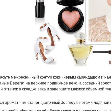
асьте межресничный контур коричневым карандашом и нане
аные Берега" на верхнее подвижное веко, а соседний золот
й оттенок в складке века и завершите макияж объемной ту
ся аромат - им станет цветочный Journey с нотами ледяной 
ите ещё информацию об образе макияж и прическа по ссы